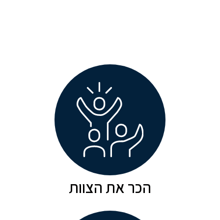
אתם מוכנים לזה? SASSI ACADEMY יוצא
לדרך!
25/05/2026
Now Hiring: Faculty Position in
Biomedical Engineering and the
Sylvan Adams Sports Science
Institute at Tel Aviv University
06/11/2025
עמרי דנינו
פוד על הדופק: המדע שנכנס ללב הספורט
18/09/2025
עמרי דנינו
הכר את הצוות